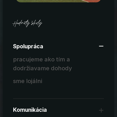
Hodnoty školy
Spolupráca
pracujeme ako tím a
dodržiavame dohody
sme lojálni
Komunikácia