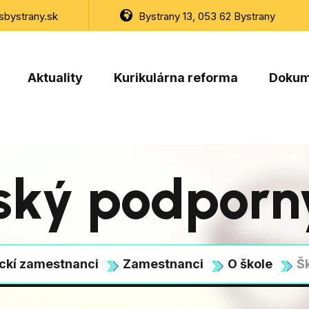
bystrany.sk
Bystrany 13, 053 62 Bystrany
Aktuality
Kurikulárna reforma
Dokum
ský podporn
ckí zamestnanci
Zamestnanci
O škole
Š