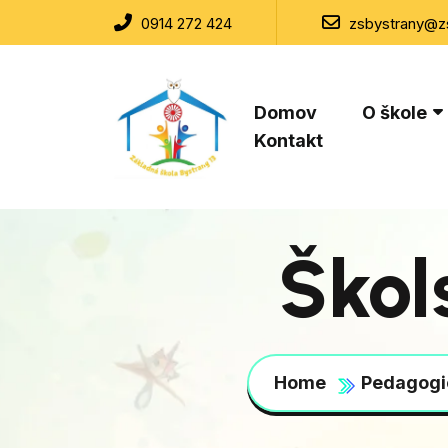
0914 272 424
zsbystrany@zs
Domov
O škole
Kontakt
Škol
Home
Pedagogi