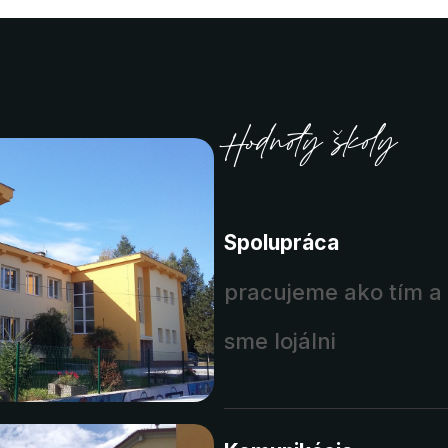
Hodnoty školy
Spolupráca
pracujeme ako tím 
sme lojálni