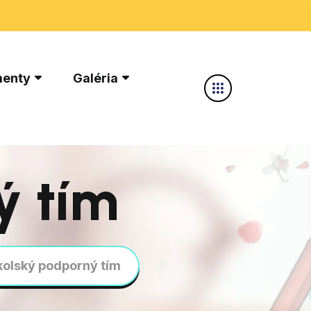
enty
Galéria
ý tím
kolský podporný tím