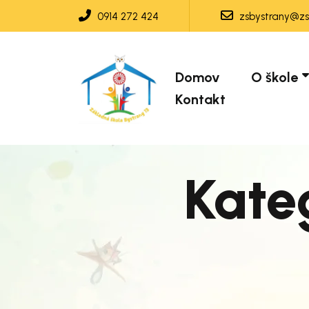
0914 272 424
zsbystrany@zsb
Domov
O škole
Kontakt
Kate