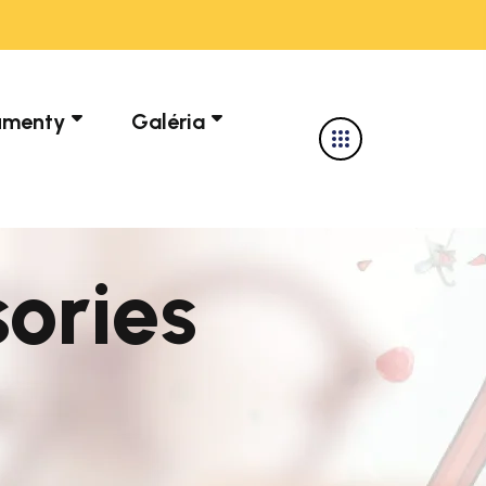
umenty
Galéria
ories