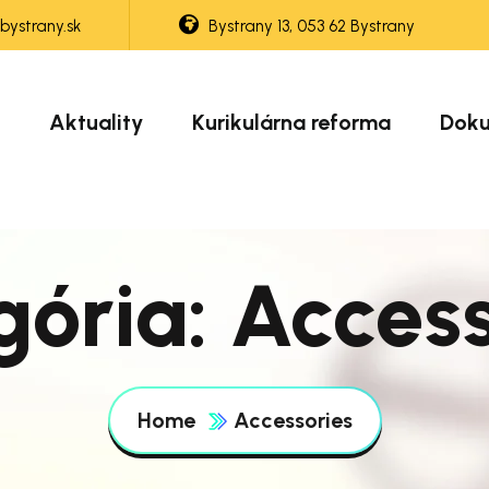
ystrany.sk
Bystrany 13, 053 62 Bystrany
Aktuality
Kurikulárna reforma
Dok
gória:
Access
Home
Accessories