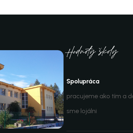
Hodnoty školy
Spolupráca
pracujeme ako tím a 
sme lojálni